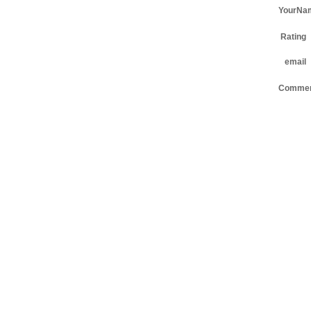
YourNa
Rating
email
Comme