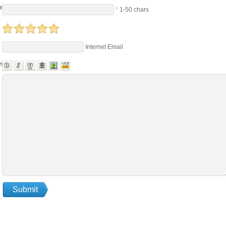
me
*
1-50 chars
Internet Email
nts